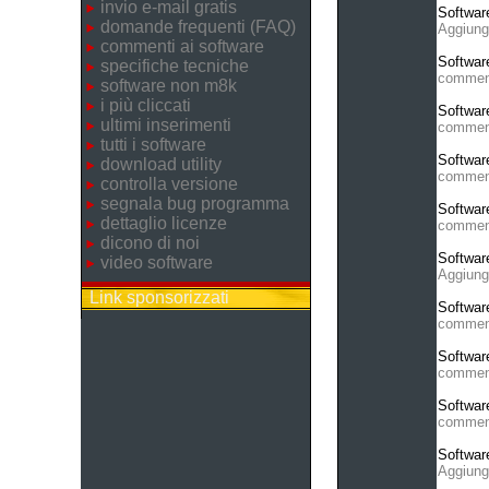
invio e-mail gratis
Softwar
domande frequenti (FAQ)
Aggiung
commenti ai software
Softwar
specifiche tecniche
commen
software non m8k
i più cliccati
Softwar
ultimi inserimenti
commen
tutti i software
Softwar
download utility
commen
controlla versione
segnala bug programma
Softwar
dettaglio licenze
commen
dicono di noi
Softwar
video software
Aggiung
Link sponsorizzati
Softwar
commen
Softwar
commen
Softwar
commen
Softwar
Aggiung