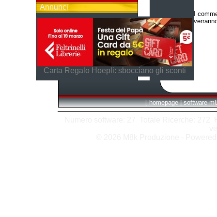
Annunci
I commen
verranno
Carta Regalo Hoepli: sbocciano gli sconti
[
homepage
|
software m
Numero software: 27 Totale Ricerche: 272 Hit
vi
© 2026 M8k Produzione - Powere