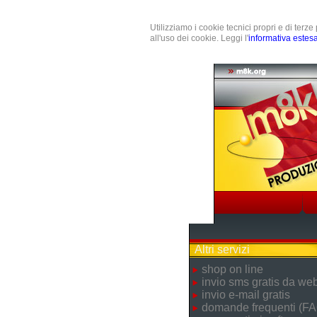
Utilizziamo i cookie tecnici propri e di terz
all'uso dei cookie. Leggi l'
informativa estes
Altri servizi
shop on line
invio sms gratis da we
invio e-mail gratis
domande frequenti (FA