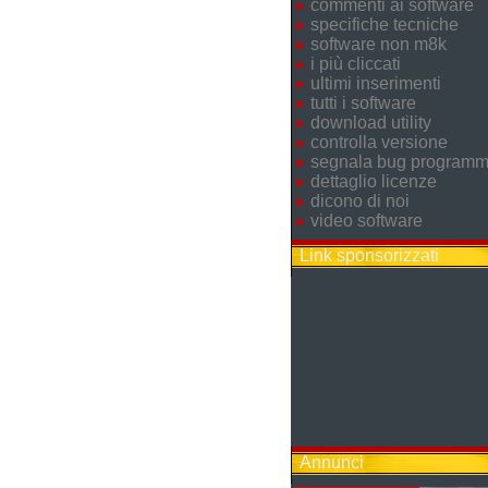
commenti ai software
specifiche tecniche
software non m8k
i più cliccati
ultimi inserimenti
tutti i software
download utility
controlla versione
segnala bug program
dettaglio licenze
dicono di noi
video software
Link sponsorizzati
Annunci