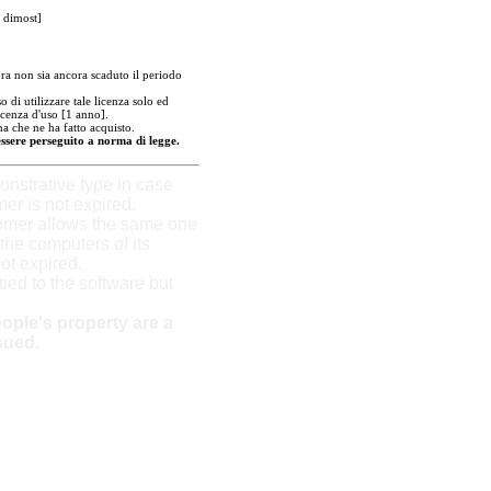
 dimost]
a non sia ancora scaduto il periodo
 di utilizzare tale licenza solo ed
icenza d'uso [1 anno].
a che ne ha fatto acquisto.
essere perseguito a norma di legge.
strative type in case
mer is not expired.
tomer allows the same one
the computers of its
not expired.
 tied to the software but
ople's property are a
sued.