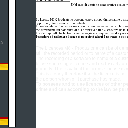
[Nel caso di versione dimostrativa codice =
Le licenze M8K Produzione possono essere di tipo dimostrativo qualor
oppure registrato a nome di un utente.
La registrazione di un software a nome di un utente permette allo stesso
esclusivamente sui computer di sua proprietà e fino a scadenza della l
E' chiaro quindi che la licenza non è legata al computer ma alla person
Possedere ed utilizzare licenze di proprietà altrui è un reato e può 
ma
The Licences M8K Produzione can be of demon
still the recorded period or to name of a custo
The recording of a software to name of a cus
to use such single licence and exclusively on 
property. This is valid if the license for use is 
This is clearly therefore that the licence is not
the person whom of it purchase has made.
To possess and to use licences of other pe
crime and can according to the law be pur