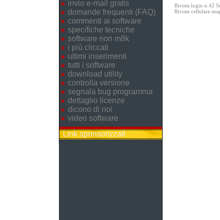
invio e-mail gratis
Rivista login n.42 
domande frequenti (FAQ)
Rivista cellulare m
commenti ai software
specifiche tecniche
software non m8k
i più cliccati
ultimi inserimenti
tutti i software
download utility
controlla versione
segnala bug programma
dettaglio licenze
dicono di noi
video software
Link sponsorizzati