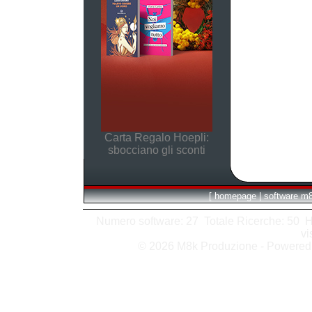
Carta Regalo Hoepli:
sbocciano gli sconti
[
homepage
|
software m
Numero software: 27 Totale Ricerche: 50 Hits
vi
© 2026 M8k Produzione - Powere