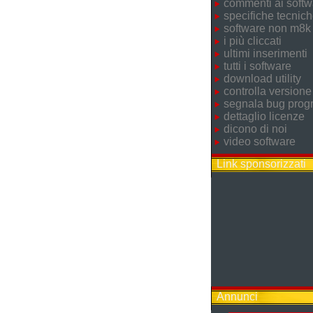
commenti ai softw
specifiche tecnic
software non m8k
i più cliccati
ultimi inserimenti
tutti i software
download utility
controlla versione
segnala bug pro
dettaglio licenze
dicono di noi
video software
Link sponsorizzati
Annunci