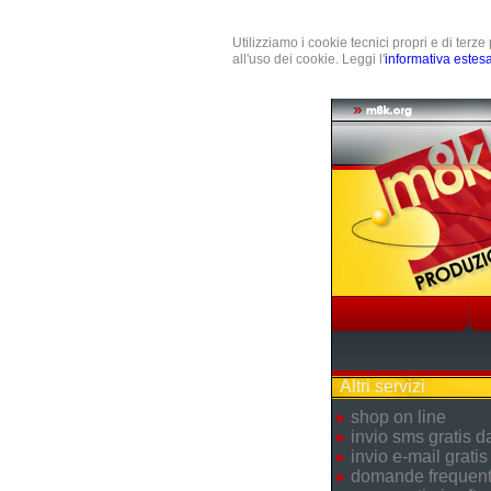
Utilizziamo i cookie tecnici propri e di terz
all'uso dei cookie. Leggi l'
informativa estes
Altri servizi
shop on line
invio sms gratis 
invio e-mail gratis
domande frequent