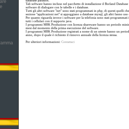
database paradox.
are
Tali software hanno incluso nel pacchetto di installazione il Borland Database
he
software di dialogare con le tabelle e i database.
Tutti gli altri software "net" sono stati programmati in php; di questi quelli che
sezione "applicazioni net" si appoggiano a database mysql, gli altri fanno uso 
Per quanto riguarda invece i software per la telefonia sono stati programmati 
tutti i cellulari con il supporto java.
I programmi M8K Produzione con licenza shareware hanno un periodo minimo 
mesi dal momento della prima esecuzione del software.
I programmi M8K Produzione registrati a nome di un utente hanno un period
anno, dopo il quale è richiesto il rinnovo annuale della licenza stessa.
Per ulteriori informazioni:
Contattaci
gramma