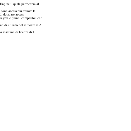
 Engine il quale permetterà al
 sono accessiblii tramite la
di database access.
in java e quindi compatibili con
di utilizzo del software di 3
o massimo di licenza di 1