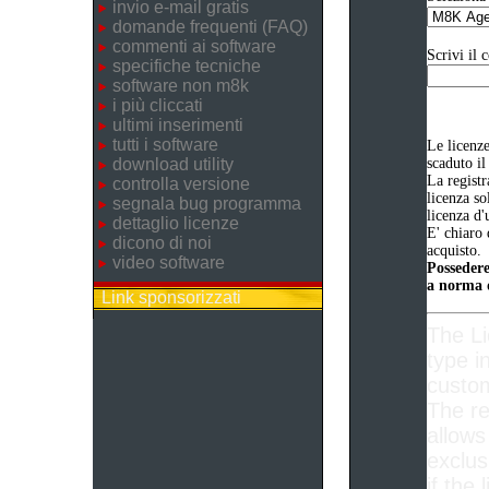
invio e-mail gratis
domande frequenti (FAQ)
commenti ai software
Scrivi il 
specifiche tecniche
software non m8k
i più cliccati
ultimi inserimenti
tutti i software
Le licenz
download utility
scaduto il
La registr
controlla versione
licenza so
segnala bug programma
licenza d'
dettaglio licenze
E' chiaro 
dicono di noi
acquisto.
video software
Possedere
a norma d
Link sponsorizzati
The L
type i
custom
The re
allows
exclus
if the 