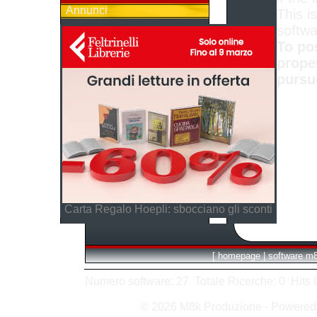
Annunci
This is
softwa
To po
prope
pursu
Carta Regalo Hoepli: sbocciano gli sconti
[
homepage
|
software m
Numero software: 27 Totale Ricerche: 0 Hits In:
© 2026 M8k Produzione - Powere