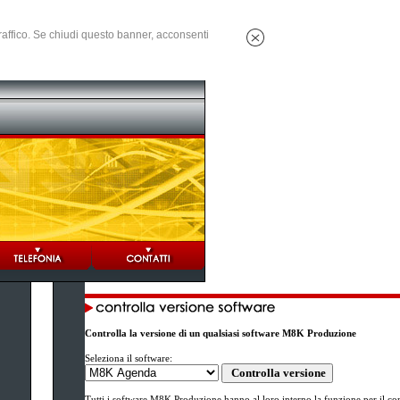
 traffico. Se chiudi questo banner, acconsenti
Controlla la versione di un qualsiasi software M8K Produzione
Seleziona il software:
Tutti i software M8K Produzione hanno al loro interno la funzione per il co