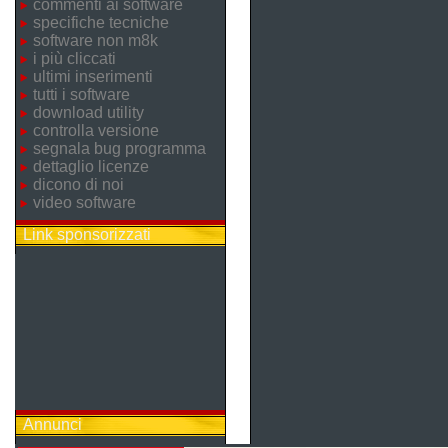
commenti ai software
specifiche tecniche
software non m8k
i più cliccati
ultimi inserimenti
tutti i software
download utility
controlla versione
segnala bug programma
dettaglio licenze
dicono di noi
video software
Link sponsorizzati
Annunci