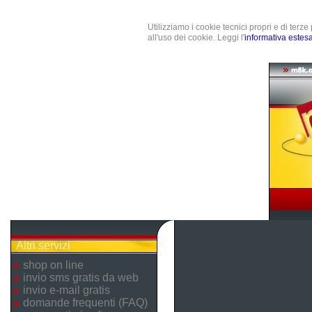
Utilizziamo i cookie tecnici propri e di terz
all'uso dei cookie. Leggi l'
informativa estes
Altri servizi
shop on line
invio sms gratis da web
invio e-mail gratis
domande frequenti (FAQ)