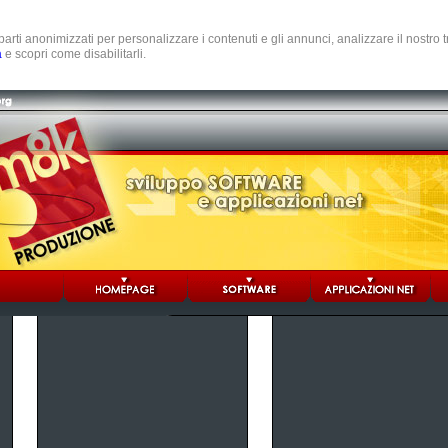
e parti anonimizzati per personalizzare i contenuti e gli annunci, analizzare il nostro
a
e scopri come disabilitarli.