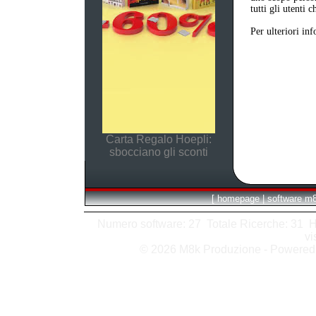
tutti gli utenti 
Per ulteriori in
Carta Regalo Hoepli:
sbocciano gli sconti
[
homepage
|
software m
Numero software: 27 Totale Ricerche: 31 Hits
vi
© 2026 M8k Produzione - Powere