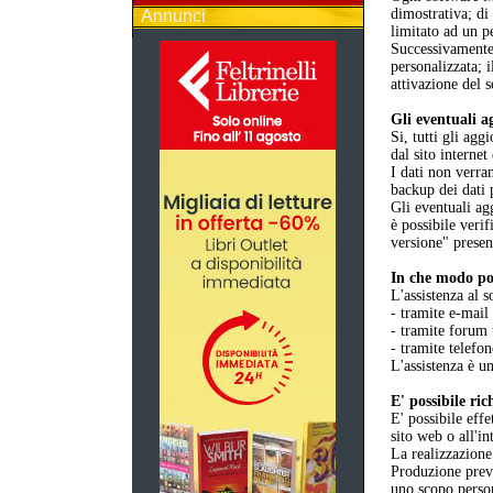
dimostrativa; d
Annunci
limitato ad un p
Successivamente 
personalizzata; 
attivazione del 
Gli eventuali a
Si, tutti gli ag
dal sito internet
I dati non verra
backup dei dati 
Gli eventuali ag
è possibile verif
versione" presen
In che modo pos
L'assistenza al s
- tramite e-mail
- tramite forum 
- tramite telefo
L'assistenza è un
E' possibile ri
E' possibile eff
sito web o all'i
La realizzazione
Produzione previ
uno scopo perso