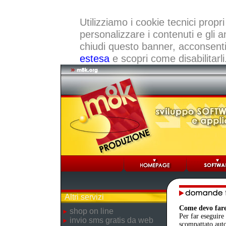
Utilizziamo i cookie tecnici propri
personalizzare i contenuti e gli a
chiudi questo banner, acconsenti a
estesa
e scopri come disabilitarli
Altri servizi
Come devo fare
shop on line
Per far eseguire 
invio sms gratis da web
scompattato auto