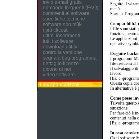
invio e-mail gratis
Seguite il wizar
domande frequenti (FAQ)
menù:
commenti ai software
Start -> Prog
specifiche tecniche
Compatibilità t
software non m8k
I file sono stati
i più cliccati
funzionamento 
ultimi inserimenti
Le applicazioni 
tutti i software
operativo symbia
download utility
controlla versione
Eseguire back
segnala bug programma
I programmi M8K 
dettaglio licenze
file residenti al
Il salvataggio di
dicono di noi
lavoro.
video software
[Es. c:\progr
Questa copia cons
Link sponsorizzati
In alternativa è 
Come posso invi
Talvolta questo 
situazione.
Per fare ciò è in
contenuti nella 
[Es. c:\progr
In cosa consist
Ogni software M