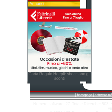
Annunci
Carta Regalo Hoepli: sbocciano gli
sconti
[
homepage
|
software m
Numero software: 27 Totale Ricerche: 503 Hit
vi