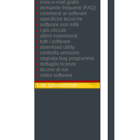
invio e-mail gratis
domande frequenti (FAQ)
commenti ai software
specifiche tecniche
software non m8k
i più cliccati
ultimi inserimenti
tutti i software
download utility
controlla versione
segnala bug programma
dettaglio licenze
dicono di noi
video software
Link sponsorizzati