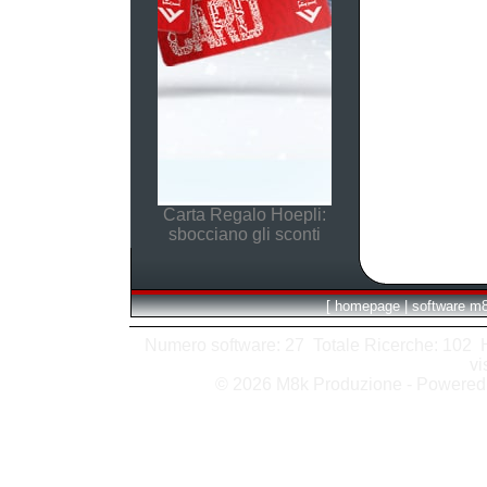
Carta Regalo Hoepli:
sbocciano gli sconti
[
homepage
|
software m
Numero software: 27 Totale Ricerche: 102 Hit
vi
© 2026 M8k Produzione - Powere