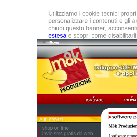
Utilizziamo i cookie tecnici propri
personalizzare i contenuti e gli a
chiudi questo banner, acconsenti a
estesa
e scopri come disabilitarli
Altri servizi
M8k Produzio
shop on line
invio sms gratis da web
I software proge