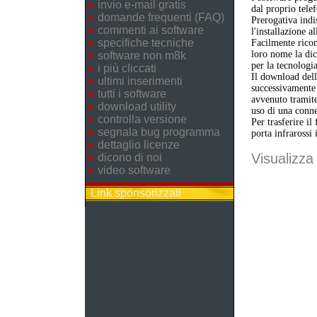
invio e-mail gratis
dal proprio telef
domande frequenti (FAQ)
Prerogativa indi
commenti ai software
l'installazione a
specifiche tecniche
Facilmente ricon
loro nome la dic
software non m8k
per la tecnologi
i più cliccati
Il download dell'
ultimi inserimenti
successivamente 
tutti i software
avvenuto tramite
download utility
uso di una conne
controlla versione
Per trasferire il
segnala bug programma
porta infrarossi 
dettaglio licenze
Visualizza 
dicono di noi
video software
Link sponsorizzati