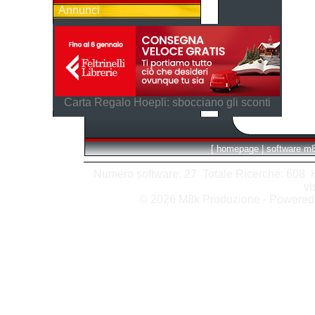
Annunci
Carta Regalo Hoepli: sbocciano gli sconti
[
homepage
|
software m
Numero software: 27 Totale Ricerche: 608 Hit
vi
© 2026 M8k Produzione - Powere