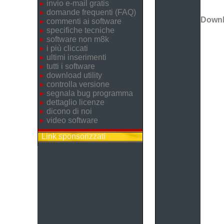
invio e-mail gratis
domande frequenti (FAQ)
Down
commenti ai software
specifiche tecniche
software non m8k
i più cliccati
ultimi inserimenti
tutti i software
download utility
controlla versione
segnala bug programma
dettaglio licenze
dicono di noi
video software
Link sponsorizzati