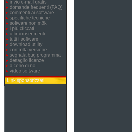
invio e-mail gratis
domande frequenti (FAQ)
commenti ai software
specifiche tecniche
software non m8k
i più cliccati
ultimi inserimenti
tutti i software
download utility
controlla versione
segnala bug programma
dettaglio licenze
dicono di noi
video software
Link sponsorizzati