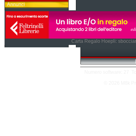
Annunci
Carta Regalo Hoepli: sboccian
Numero software: 27 Tota
© 2026 M8k Pr