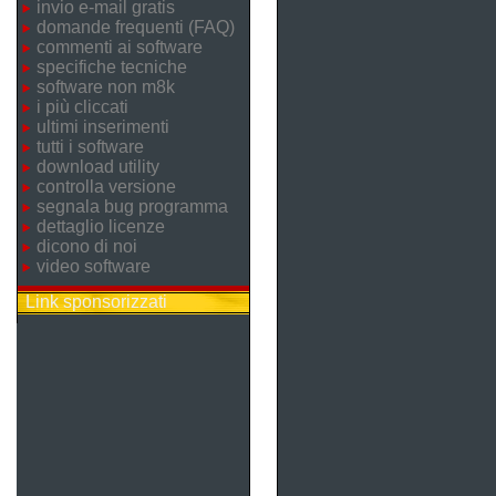
invio e-mail gratis
domande frequenti (FAQ)
commenti ai software
specifiche tecniche
software non m8k
i più cliccati
ultimi inserimenti
tutti i software
download utility
controlla versione
segnala bug programma
dettaglio licenze
dicono di noi
video software
Link sponsorizzati