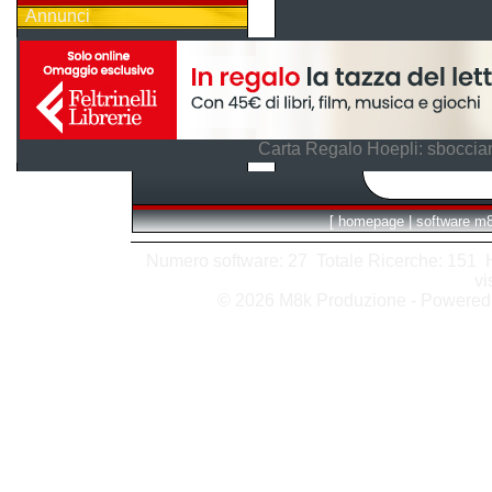
Annunci
Carta Regalo Hoepli: sboccian
[
homepage
|
software m
Numero software: 27 Totale Ricerche: 151 Hit
vi
© 2026 M8k Produzione - Powere