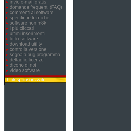
invio e-mail gratis
domande frequenti (FAQ)
commenti ai software
specifiche tecniche
software non m8k
i più cliccati
ultimi inserimenti
tutti i software
download utility
controlla versione
segnala bug programma
dettaglio licenze
dicono di noi
video software
Link sponsorizzati