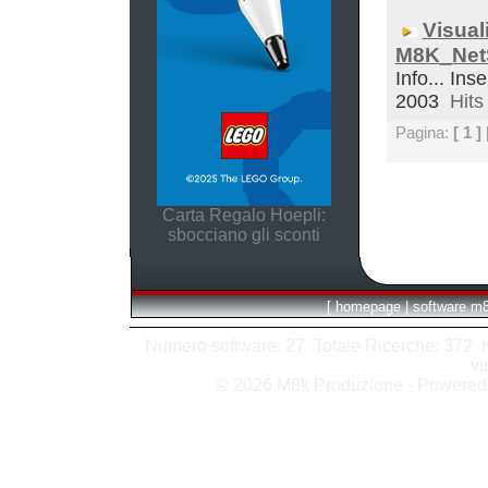
Visual
M8K_Net
Info... Inse
2003
Hits 
Pagina:
[ 1 ]
Carta Regalo Hoepli:
sbocciano gli sconti
[
homepage
|
software m
Numero software: 27 Totale Ricerche: 372 Hit
vi
© 2026 M8k Produzione - Powere