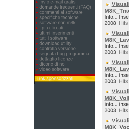
invio e-mail gratis
Visual
domande frequenti (FAQ)
M8K_Trac
commenti ai software
Info... Ins
specifiche tecniche
software non m8k
2008
Hits 
i più cliccati
Visual
ultimi inserimenti
tutti i software
M8K_Lav
download utility
Info... Inse
controlla versione
2003
Hits 
segnala bug programma
dettaglio licenze
Visual
dicono di noi
M8K_Lav
video software
Info... Ins
Link sponsorizzati
2003
Hits 
Visual
M8K_Voll
Info... Inse
2003
Hits 
Visual
M8K_Voc