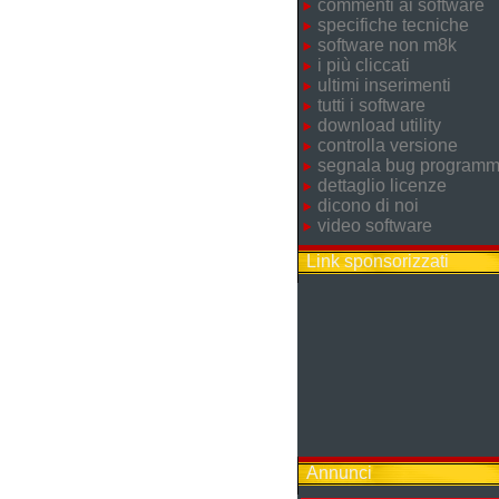
commenti ai software
specifiche tecniche
software non m8k
i più cliccati
ultimi inserimenti
tutti i software
download utility
controlla versione
segnala bug program
dettaglio licenze
dicono di noi
video software
Link sponsorizzati
Annunci