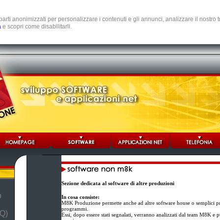
e parti anonimizzati per personalizzare i contenuti e gli annunci, analizzare il nostro
a
e scopri come disabilitarli.
Sezione dedicata al software di altre produzioni
b
In cosa consiste:
M8K Produzione permette anche ad altre software house o semplici pr
programmi.
Q)
Essi, dopo essere stati segnalati, verranno analizzati dal team M8K e p