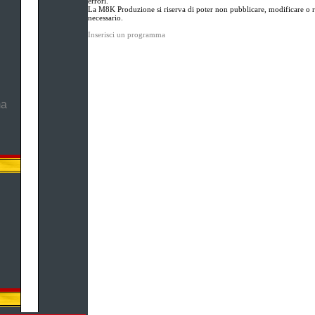
errori.
La M8K Produzione si riserva di poter non pubblicare, modificare o ri
necessario.
Inserisci un programma
ma