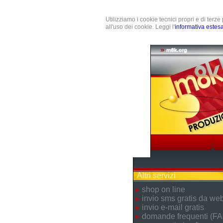
Utilizziamo i cookie tecnici propri e di terz
all'uso dei cookie. Leggi l'
informativa estes
Altri servizi
shop on line
invio sms gratis da we
invio e-mail gratis
domande frequenti (FA