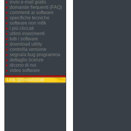
invio e-mail gratis
domande frequenti (FAQ)
commenti ai software
specifiche tecniche
software non m8k
i più cliccati
ultimi inserimenti
tutti i software
download utility
controlla versione
segnala bug programma
dettaglio licenze
dicono di noi
video software
Link sponsorizzati