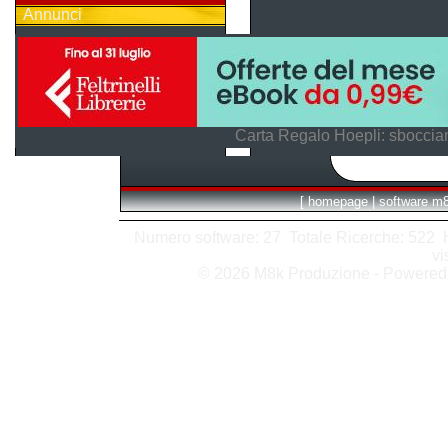
Annunci
Carta Regalo Hoepli: sboccian
[
homepage
|
software m
Numero software: 27 Totale Ricerche: 522 Hit
vi
© 2026 M8k Produzione - Powere