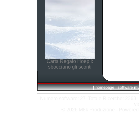
Carta Regalo Hoepli:
sbocciano gli sconti
[
homepage
|
software m
Numero software: 27 Totale Ricerche: 2363 Hit
vi
© 2026 M8k Produzione - Powere