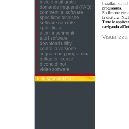
invio e-mail gratis
installazione de
domande frequenti (FAQ)
programma.
commenti ai software
Facilmente ricon
specifiche tecniche
la dicitura "NE
Tutte le applica
software non m8k
navigando all'in
i più cliccati
ultimi inserimenti
Visualizza 
tutti i software
download utility
controlla versione
segnala bug programma
dettaglio licenze
dicono di noi
video software
Link sponsorizzati