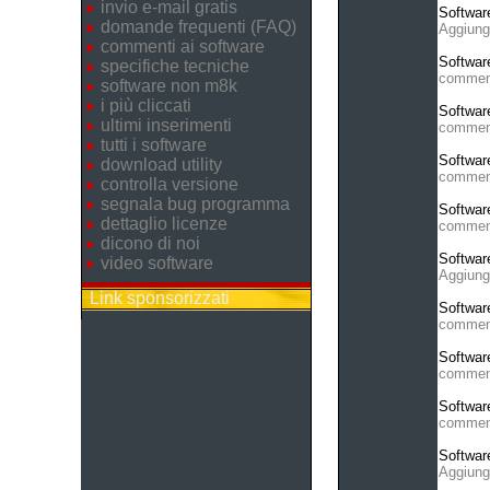
invio e-mail gratis
Softwar
domande frequenti (FAQ)
Aggiung
commenti ai software
Softwar
specifiche tecniche
commen
software non m8k
i più cliccati
Softwar
ultimi inserimenti
commen
tutti i software
Softwar
download utility
commen
controlla versione
segnala bug programma
Softwar
dettaglio licenze
commen
dicono di noi
Softwar
video software
Aggiung
Link sponsorizzati
Softwar
commen
Softwar
commen
Softwar
commen
Softwar
Aggiung