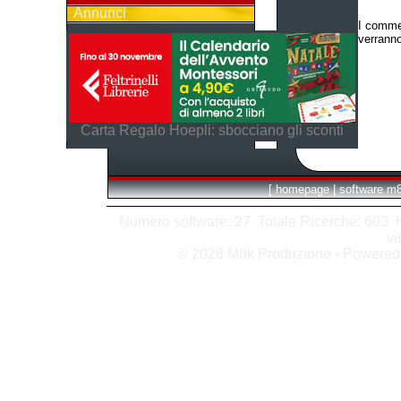
Annunci
I commen
verranno
Carta Regalo Hoepli: sbocciano gli sconti
[
homepage
|
software m
Numero software: 27 Totale Ricerche: 603 Hit
vi
© 2026 M8k Produzione - Powere