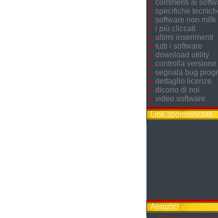
commenti ai softw
specifiche tecnich
software non m8k
i più cliccati
ultimi inserimenti
tutti i software
download utility
controlla versione
segnala bug pro
dettaglio licenze
dicono di noi
video software
Link sponsorizzati
Annunci