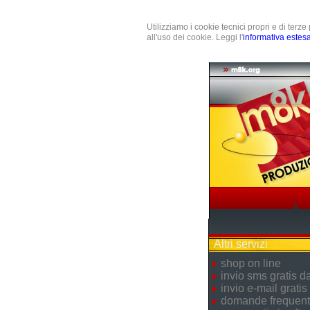
Utilizziamo i cookie tecnici propri e di terz
all'uso dei cookie. Leggi l'
informativa estes
Altri servizi
shop on line
invio sms gratis 
invio e-mail gratis
domande frequent