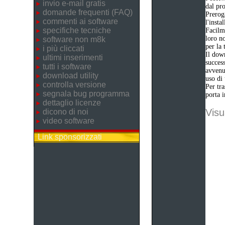
invio e-mail gratis
dal pro
domande frequenti (FAQ)
Preroga
commenti ai software
l'insta
specifiche tecniche
Facilme
loro n
software non m8k
per la 
i più cliccati
Il down
ultimi inserimenti
success
tutti i software
avvenut
download utility
uso di
controlla versione
Per tra
segnala bug programma
porta i
dettaglio licenze
Visu
dicono di noi
video software
Link sponsorizzati