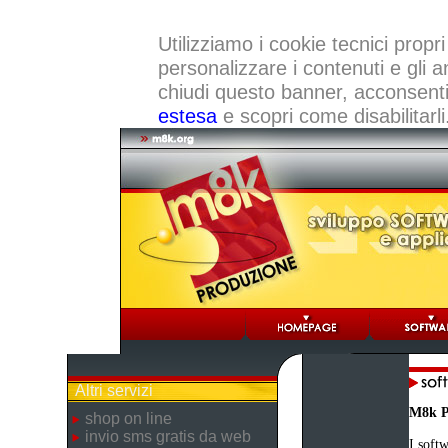
Utilizziamo i cookie tecnici propri
personalizzare i contenuti e gli a
chiudi questo banner, acconsenti a
estesa
e scopri come disabilitarli
Altri servizi
M8k P
shop on line
invio sms gratis da web
I softw