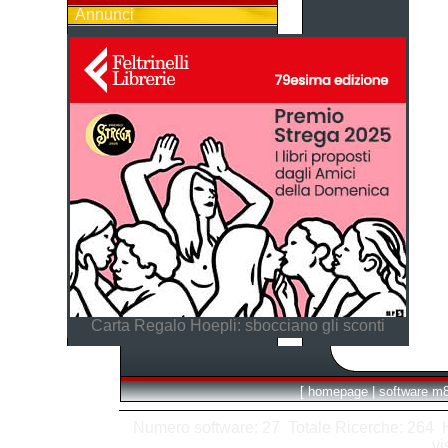
Annunci
Carta Regalo Hoepli: sbocciano gli sconti
[
homepage
|
software m
Numero software: 27 Totale Ricerche: 264 Hit
vi