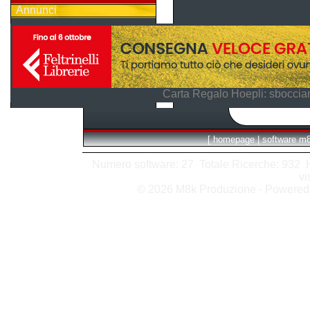
Annunci
Carta Regalo Hoepli: sboccian
[
homepage
|
software m
Numero software: 27 Totale Ricerche: 932 Hit
vi
© 2026 M8k Produzione - Powere