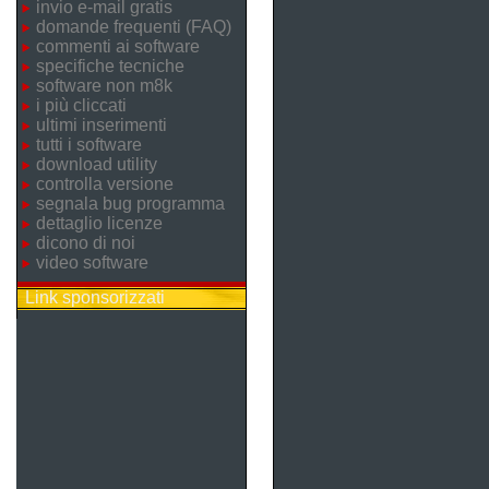
invio e-mail gratis
domande frequenti (FAQ)
commenti ai software
specifiche tecniche
software non m8k
i più cliccati
ultimi inserimenti
tutti i software
download utility
controlla versione
segnala bug programma
dettaglio licenze
dicono di noi
video software
Link sponsorizzati