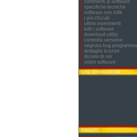
commenti ai software
specifiche tecniche
software non m8k
i più cliccati
ultimi inserimenti
tutti i software
download utility
controlla versione
segnala bug programma
dettaglio licenze
dicono di noi
video software
Link sponsorizzati
Annunci