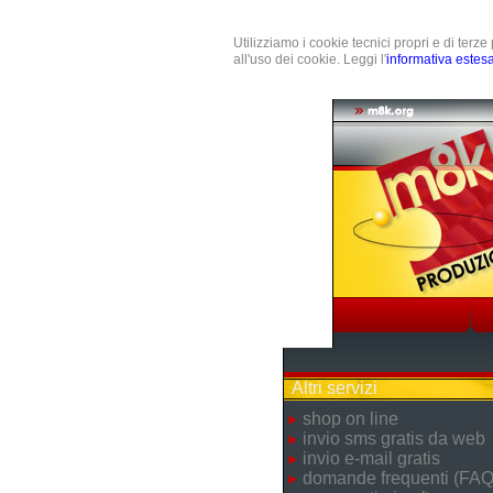
Utilizziamo i cookie tecnici propri e di terz
all'uso dei cookie. Leggi l'
informativa estes
Altri servizi
shop on line
invio sms gratis da web
invio e-mail gratis
domande frequenti (FAQ