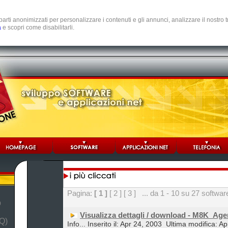
e parti anonimizzati per personalizzare i contenuti e gli annunci, analizzare il nostro
a
e scopri come disabilitarli.
Pagina:
[ 1 ]
[ 2 ]
[ 3 ]
... da 1 - 10 su 27 softwar
b
Visualizza dettagli / download - M8K_Ag
Q)
Info... Inserito il: Apr 24, 2003
Ultima modifica: Ap