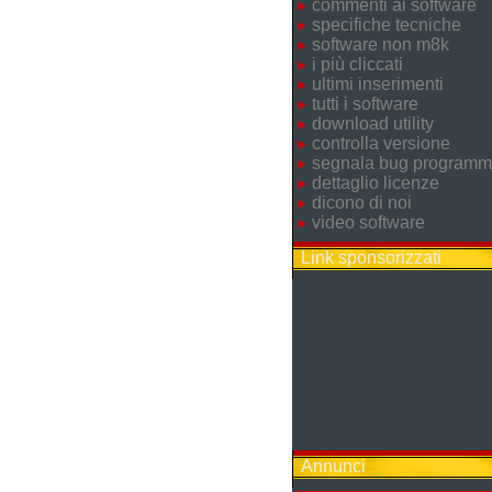
commenti ai software
specifiche tecniche
software non m8k
i più cliccati
ultimi inserimenti
tutti i software
download utility
controlla versione
segnala bug program
dettaglio licenze
dicono di noi
video software
Link sponsorizzati
Annunci