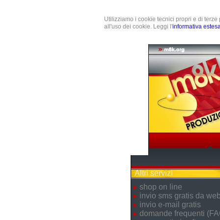
Utilizziamo i cookie tecnici propri e di terz
all'uso dei cookie. Leggi l'
informativa estes
Altri servizi
shop on line
invio sms gratis da we
invio e-mail gratis
domande frequenti (FA