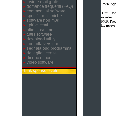
invio e-mail gratis
domande frequenti (FAQ)
commenti ai software
Tutti i so
specifiche tecniche
eventuali 
software non m8k
M8K Produ
i più cliccati
Le nuove 
ultimi inserimenti
tutti i software
download utility
controlla versione
segnala bug programma
dettaglio licenze
dicono di noi
video software
Link sponsorizzati