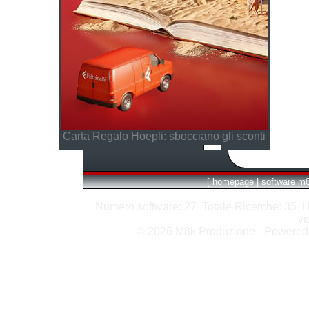
Carta Regalo Hoepli: sbocciano gli sconti
[
homepage
|
software m
Numero software: 27 Totale Ricerche: 35 Hits
vi
© 2026 M8k Produzione - Powere