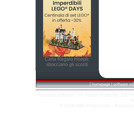
Carta Regalo Hoepli:
sbocciano gli sconti
[
homepage
|
software m
Numero software: 27 Totale Ricerche: 300 Hits
vi
© 2026 M8k Produzione - Powere