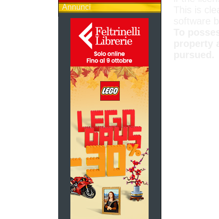
Annunci
This is cle
software 
To posses
property 
pursued.