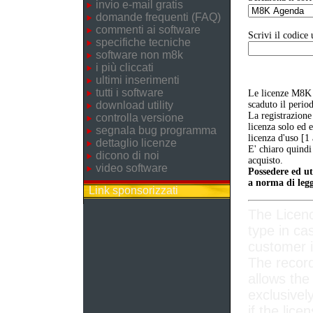
invio e-mail gratis
domande frequenti (FAQ)
commenti ai software
Scrivi il codice 
specifiche tecniche
software non m8k
i più cliccati
ultimi inserimenti
tutti i software
Le licenze M8K 
download utility
scaduto il perio
La registrazione
controlla versione
licenza solo ed 
segnala bug programma
licenza d'uso [1
dettaglio licenze
E' chiaro quindi
dicono di noi
acquisto.
video software
Possedere ed ut
a norma di legg
Link sponsorizzati
The Licen
type in ca
customer i
The record
allows the
exclusivel
if the lice