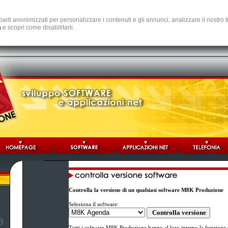
e parti anonimizzati per personalizzare i contenuti e gli annunci, analizzare il nostro
a
e scopri come disabilitarli.
Controlla la versione di un qualsiasi software M8K Produzione
Seleziona il software:
)
Tutti i software M8K Produzione hanno al loro interno la funzione p