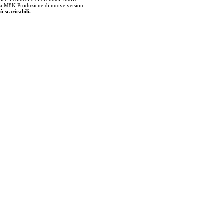
della M8K Produzione di nuove versioni.
ù scaricabili.