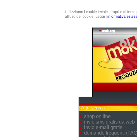
Utilizziamo i cookie tecnici propri e di terz
all'uso dei cookie. Leggi l'
informativa estes
Altri servizi
shop on line
invio sms gratis da web
invio e-mail gratis
domande frequenti (FAQ