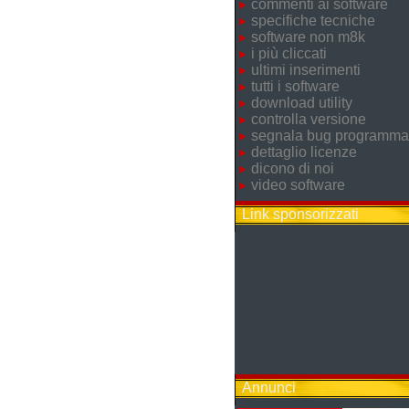
commenti ai software
specifiche tecniche
software non m8k
i più cliccati
ultimi inserimenti
tutti i software
download utility
controlla versione
segnala bug programma
dettaglio licenze
dicono di noi
video software
Link sponsorizzati
Annunci