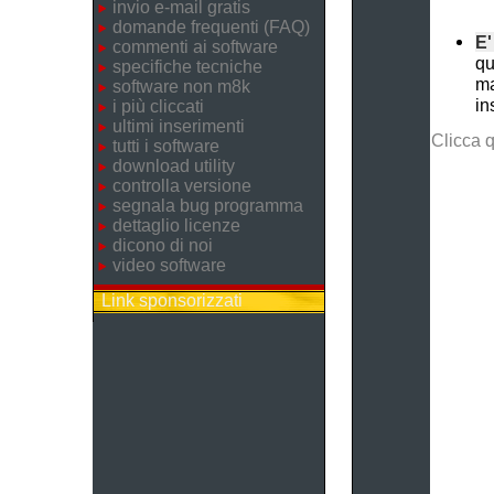
invio e-mail gratis
domande frequenti (FAQ)
E'
commenti ai software
qu
specifiche tecniche
ma
software non m8k
in
i più cliccati
ultimi inserimenti
Clicca 
tutti i software
download utility
controlla versione
segnala bug programma
dettaglio licenze
dicono di noi
video software
Link sponsorizzati