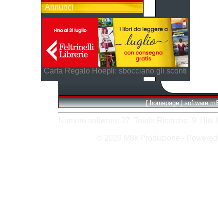
Annunci
Carta Regalo Hoepli: sbocciano gli sconti
[
homepage
|
software m
Numero software: 27 Totale Ricerche: 9 Hits In:
© 2026 M8k Produzione - Powere