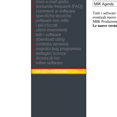
invio e-mail gratis
domande frequenti (FAQ)
commenti ai software
Tutti i software
specifiche tecniche
eventuali nuove v
software non m8k
M8K Produzione 
i più cliccati
Le nuove versio
ultimi inserimenti
tutti i software
download utility
controlla versione
segnala bug programma
dettaglio licenze
dicono di noi
video software
Link sponsorizzati