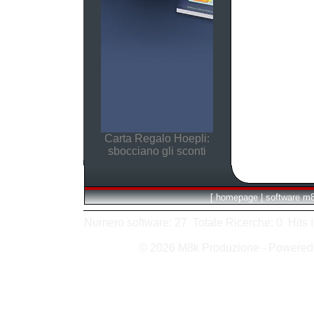
Carta Regalo Hoepli:
sbocciano gli sconti
[
homepage
|
software m
Numero software: 27 Totale Ricerche: 0 Hits In:
© 2026 M8k Produzione - Powere