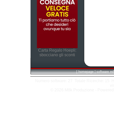
Carta Regalo Hoepli:
sbocciano gli sconti
[
homepage
|
software m
Numero software: 27 Totale Ricerche: 15 Hits
vi
© 2026 M8k Produzione - Powere