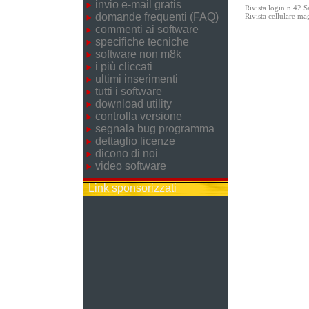
invio e-mail gratis
Rivista login n.42 
domande frequenti (FAQ)
Rivista cellulare m
commenti ai software
specifiche tecniche
software non m8k
i più cliccati
ultimi inserimenti
tutti i software
download utility
controlla versione
segnala bug programma
dettaglio licenze
dicono di noi
video software
Link sponsorizzati