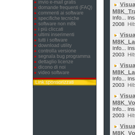
invio e-mail gratis
Visua
domande frequenti (FAQ)
M8K_Tra
commenti ai software
Info... In
specifiche tecniche
software non m8k
2008
Hit
i più cliccati
Visua
ultimi inserimenti
tutti i software
M8K_La
download utility
Info... In
controlla versione
2003
Hit
segnala bug programma
dettaglio licenze
Visua
dicono di noi
M8K_La
video software
Info... In
Link sponsorizzati
2003
Hit
Visua
M8K_Vol
Info... In
2003
Hit
Visua
M8K_Vo