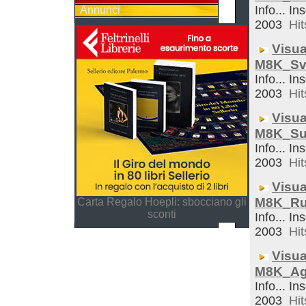
Info... In
Annunci
2003
Hit
Visua
M8K_Sve
Info... In
2003
Hit
Visua
M8K_Su
Info... In
2003
Hit
Visua
M8K_Ru
Carta Regalo Hoepli: sbocciano gli
sconti
Info... In
2003
Hit
Visua
M8K_Ag
Info... In
2003
Hit