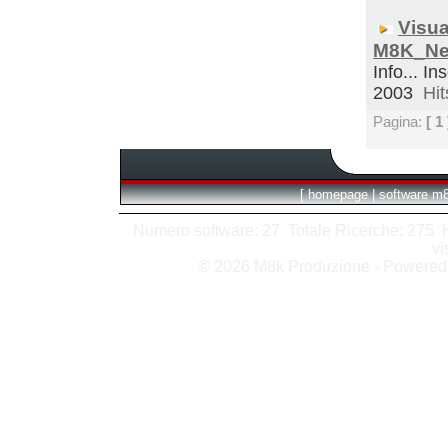
Visua
M8K_Ne
Info... In
2003
Hit
Pagina:
[ 1 
[
homepage
|
software m
Numero software: 27 Totale Ricerche: 275 Hit
vi
© 2026 M8k Produzione - Powere