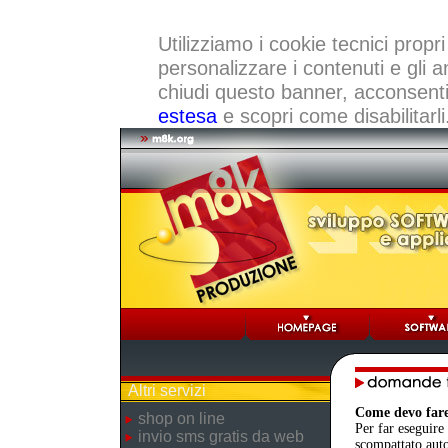
Utilizziamo i cookie tecnici propri
personalizzare i contenuti e gli a
chiudi questo banner, acconsenti a
estesa
e scopri come disabilitarli
Altri servizi
Come devo fare
shop on line
Per far eseguire 
invio sms gratis da web
scompattato auto