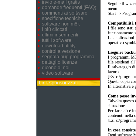
invio e-mail gratis
Seguite il wizar
domande frequenti (FAQ)
menù:
commenti ai software
Start -> Prog
specifiche tecniche
Compatibilità t
software non m8k
I file sono stati
i più cliccati
funzionamento 
ultimi inserimenti
Le applicazioni 
tutti i software
operativo symbia
download utility
controlla versione
Eseguire back
segnala bug programma
I programmi M8K 
dettaglio licenze
file residenti al
Il salvataggio di
dicono di noi
lavoro.
video software
[Es. c:\progr
Questa copia cons
Link sponsorizzati
In alternativa è 
Come posso invi
Talvolta questo 
situazione.
Per fare ciò è in
contenuti nella 
[Es. c:\progr
In cosa consist
Ogni software M