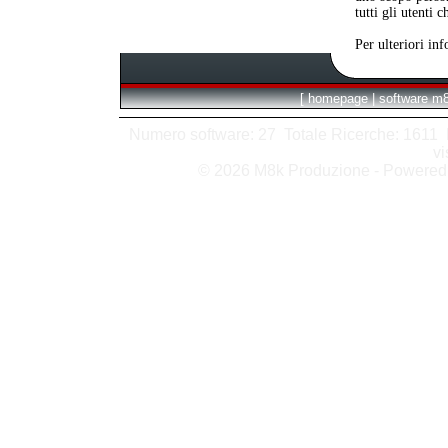
tutti gli utenti 
Per ulteriori in
[
homepage
|
software m
Numero software: 27 Totale Ricerche: 1611 Hit
vi
© 2026 M8k Produzione - Powere