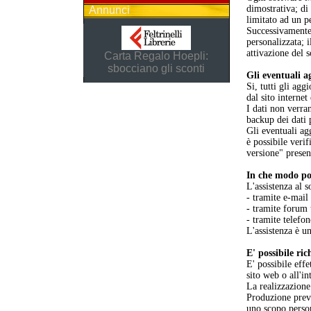
dimostrativa; d
Annunci
limitato ad un p
Successivamente 
personalizzata; 
attivazione del 
Carta Regalo Hoepli:
sbocciano gli sconti
Gli eventuali a
Si, tutti gli ag
dal sito internet
I dati non verra
backup dei dati 
Gli eventuali ag
è possibile verif
versione" presen
In che modo pos
L'assistenza al s
- tramite e-mail
- tramite forum 
- tramite telefo
L'assistenza è un
E' possibile ri
E' possibile eff
sito web o all'i
La realizzazione
Produzione previ
uno scopo perso