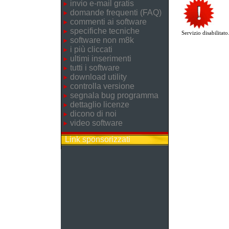
invio e-mail gratis
domande frequenti (FAQ)
commenti ai software
specifiche tecniche
Servizio disabilitato
software non m8k
i più cliccati
ultimi inserimenti
tutti i software
download utility
controlla versione
segnala bug programma
dettaglio licenze
dicono di noi
video software
Link sponsorizzati