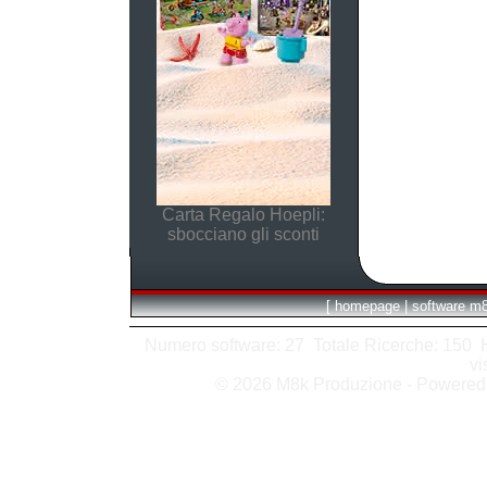
Carta Regalo Hoepli:
sbocciano gli sconti
[
homepage
|
software m
Numero software: 27 Totale Ricerche: 150 Hit
vi
© 2026 M8k Produzione - Powere