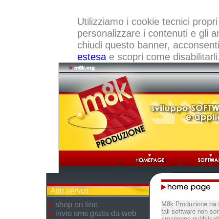
Utilizziamo i cookie tecnici propri
personalizzare i contenuti e gli a
chiudi questo banner, acconsenti a
estesa
e scopri come disabilitarli
Altri servizi
shop on line
M8k Produzione ha s
tali software non so
invio sms gratis da web
rimangono pubblicati