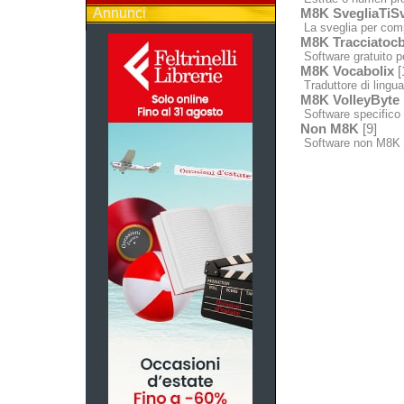
Annunci
M8K SvegliaTiSv
La sveglia per comp
M8K Tracciatocb
Software gratuito p
M8K Vocabolix
[
Traduttore di lingua 
M8K VolleyByte
Software specifico p
Non M8K
[9]
Software non M8K 