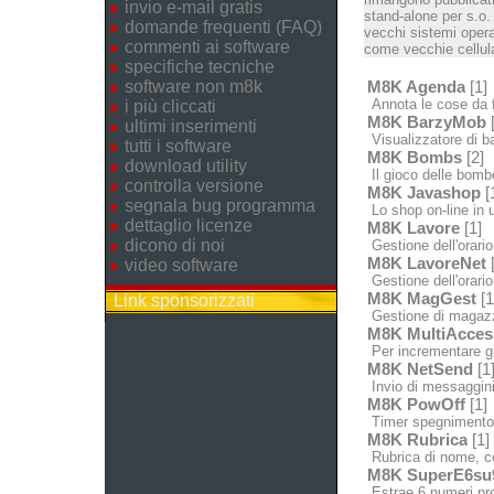
invio e-mail gratis
stand-alone per s.o.
domande frequenti (FAQ)
vecchi sistemi opera
commenti ai software
come vecchie cellula
specifiche tecniche
software non m8k
M8K Agenda
[1]
Annota le cose da fa
i più cliccati
M8K BarzyMob
[
ultimi inserimenti
Visualizzatore di bar
tutti i software
M8K Bombs
[2]
download utility
Il gioco delle bomb
controlla versione
M8K Javashop
[
segnala bug programma
Lo shop on-line in u
dettaglio licenze
M8K Lavore
[1]
dicono di noi
Gestione dell'orario
M8K LavoreNet
[
video software
Gestione dell'orario 
M8K MagGest
[1
Link sponsorizzati
Gestione di magazzin
M8K MultiAcces
Per incrementare gl
M8K NetSend
[1
Invio di messaggini 
M8K PowOff
[1]
Timer spegnimento /
M8K Rubrica
[1]
Rubrica di nome, c
M8K SuperE6su
Estrae 6 numeri pron