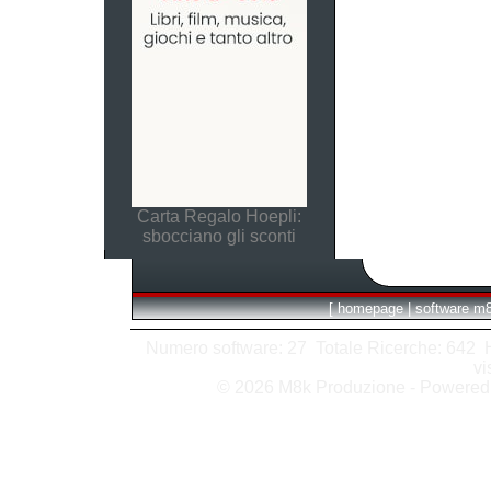
Carta Regalo Hoepli:
sbocciano gli sconti
[
homepage
|
software m
Numero software: 27 Totale Ricerche: 642 Hit
vi
© 2026 M8k Produzione - Powere