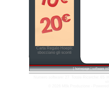
Carta Regalo Hoepli:
sbocciano gli sconti
[
homepage
|
software m
Numero software: 27 Totale Ricerche: 65 Hits
vi
© 2026 M8k Produzione - Powere