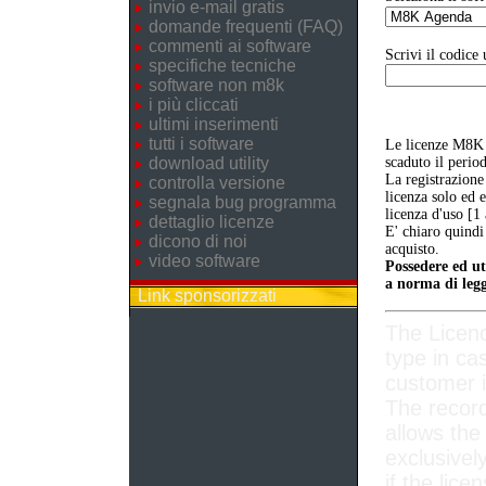
invio e-mail gratis
domande frequenti (FAQ)
commenti ai software
Scrivi il codice 
specifiche tecniche
software non m8k
i più cliccati
ultimi inserimenti
tutti i software
Le licenze M8K 
download utility
scaduto il perio
La registrazione
controlla versione
licenza solo ed 
segnala bug programma
licenza d'uso [1
dettaglio licenze
E' chiaro quindi
dicono di noi
acquisto.
video software
Possedere ed ut
a norma di legg
Link sponsorizzati
The Licen
type in ca
customer i
The record
allows the
exclusivel
if the lice