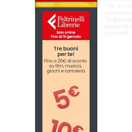
Annunci
This is cle
software 
To posses
property 
pursued.