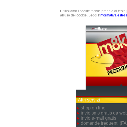
Utilizziamo i cookie tecnici propri e di terz
all'uso dei cookie. Leggi l'
informativa estes
Altri servizi
shop on line
invio sms gratis da we
invio e-mail gratis
domande frequenti (FA