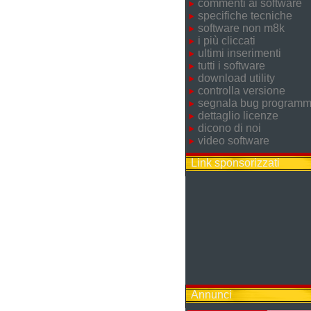
commenti ai software
specifiche tecniche
software non m8k
i più cliccati
ultimi inserimenti
tutti i software
download utility
controlla versione
segnala bug program
dettaglio licenze
dicono di noi
video software
Link sponsorizzati
Annunci