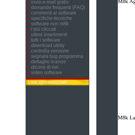
M8k Age
invio e-mail gratis
domande frequenti (FAQ)
commenti ai software
specifiche tecniche
software non m8k
i più cliccati
ultimi inserimenti
tutti i software
download utility
controlla versione
segnala bug programma
dettaglio licenze
dicono di noi
video software
Link sponsorizzati
M8k Lav