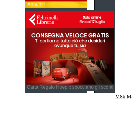
Annunci
Carta Regalo Hoepli: sbocciano gli sconti
M8k Mag