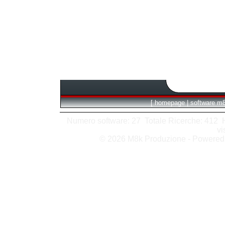
[
homepage
|
software m
Numero software: 27 Totale Ricerche: 412 Hit
vi
© 2026 M8k Produzione - Powere