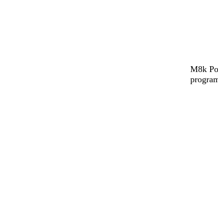
M8k Pow
program