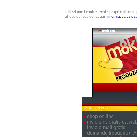
Utilizziamo i cookie tecnici propri e di terz
all'uso dei cookie. Leggi l'
informativa estes
Altri servizi
shop on line
invio sms gratis da we
invio e-mail gratis
domande frequenti (FA