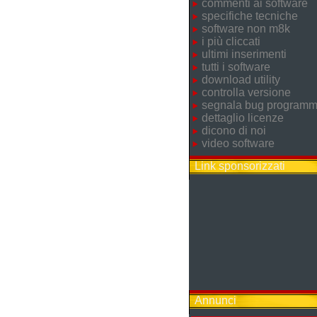
commenti ai software
specifiche tecniche
software non m8k
i più cliccati
ultimi inserimenti
tutti i software
download utility
controlla versione
segnala bug program
dettaglio licenze
dicono di noi
video software
Link sponsorizzati
Annunci