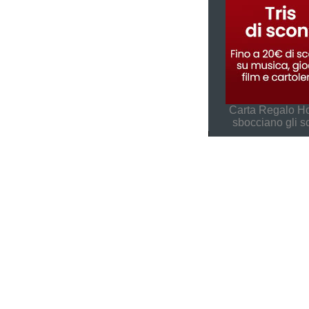
Carta Regalo Ho
sbocciano gli s