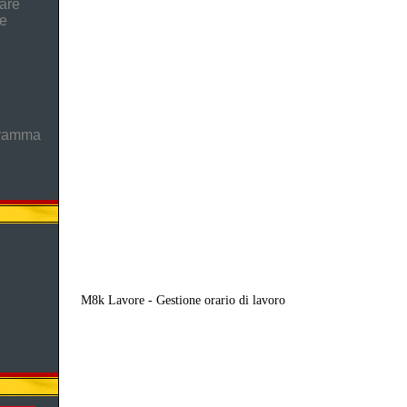
are
he
gramma
M8k Lavore - Gestione orario di lavoro