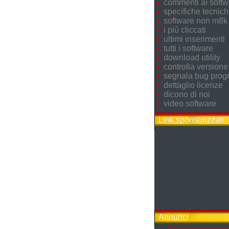
commenti ai softw
specifiche tecnic
software non m8k
i più cliccati
ultimi inserimenti
tutti i software
download utility
controlla versione
segnala bug pro
dettaglio licenze
dicono di noi
video software
Link sponsorizzati
Annunci