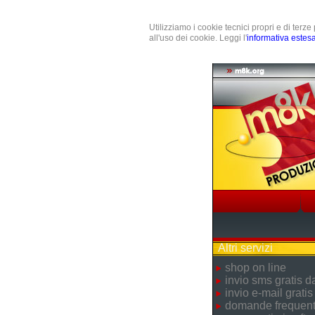
Utilizziamo i cookie tecnici propri e di terz
all'uso dei cookie. Leggi l'
informativa estes
Altri servizi
shop on line
invio sms gratis 
invio e-mail gratis
domande frequent