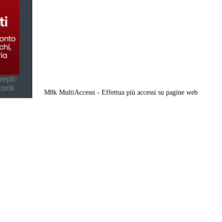
epli:
conti
M8k MultiAccessi - Effettua più accessi su pagine web