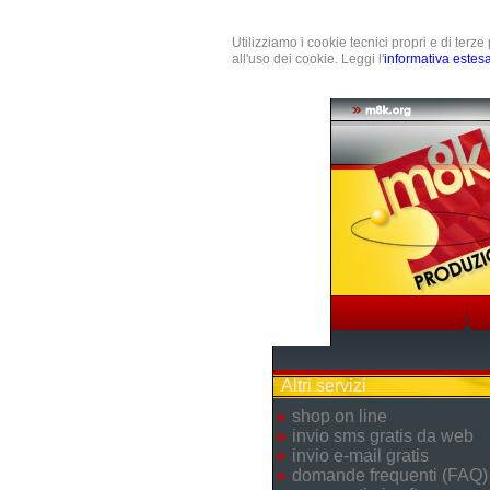
Utilizziamo i cookie tecnici propri e di terz
all'uso dei cookie. Leggi l'
informativa estes
Altri servizi
shop on line
invio sms gratis da web
invio e-mail gratis
domande frequenti (FAQ)