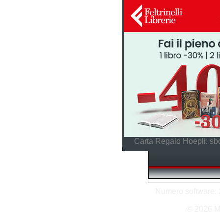
Carta Regalo Hoepli: sbo
Numero software: 2
© 2026 M