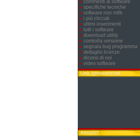
commenti ai software
specifiche tecniche
software non m8k
i più cliccati
ultimi inserimenti
tutti i software
download utility
controlla versione
segnala bug programma
dettaglio licenze
dicono di noi
video software
Link sponsorizzati
Annunci