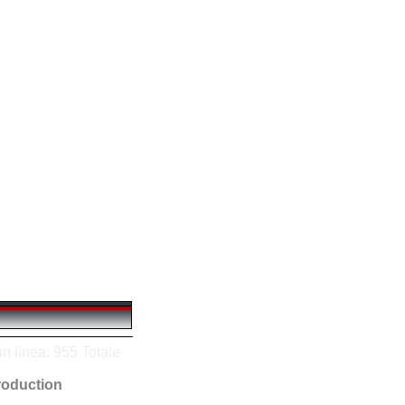
n linea: 955 Totale
oduction