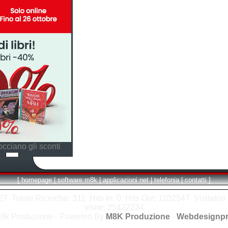
cciano gli sconti
[
homepage
|
software m8k
|
applicazioni net
|
telefonia
|
contatti
]
7 Totale Ricerche: 311 Hits In: 0 Hits Out: 1102547 Visitatori i
visite: 25422234
8k Produzione - Powered By
M8K Produzione
-
Webdesignpr