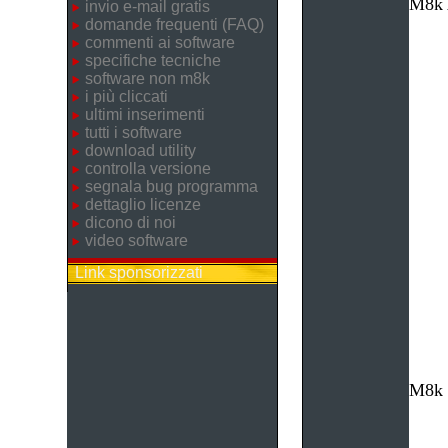
M8k 
invio e-mail gratis
domande frequenti (FAQ)
commenti ai software
specifiche tecniche
software non m8k
i più cliccati
ultimi inserimenti
tutti i software
download utility
controlla versione
segnala bug programma
dettaglio licenze
dicono di noi
video software
Link sponsorizzati
M8k L