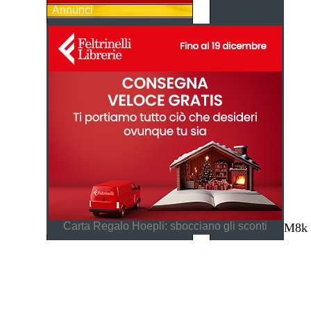
Annunci
Carta Regalo Hoepli: sbocciano gli sconti
M8k 