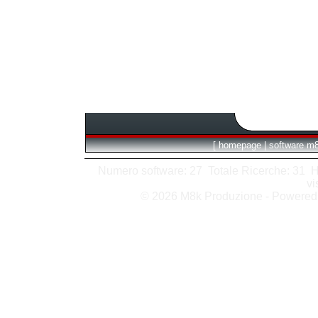
[
homepage
|
software m
Numero software: 27 Totale Ricerche: 31 Hits
vi
© 2026 M8k Produzione - Powere