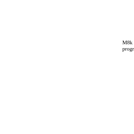
M8k 
prog