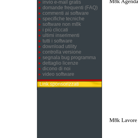
M8k Agenda 
invio e-mail gratis
domande frequenti (FAQ)
commenti ai software
specifiche tecniche
software non m8k
i più cliccati
ultimi inserimenti
tutti i software
download utility
controlla versione
segnala bug programma
dettaglio licenze
dicono di noi
video software
Link sponsorizzati
M8k Lavore -