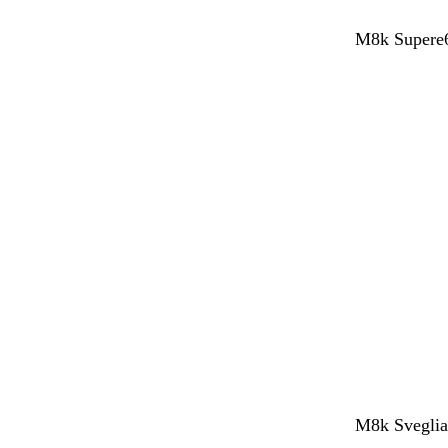
M8k Supere6
M8k SvegliaT