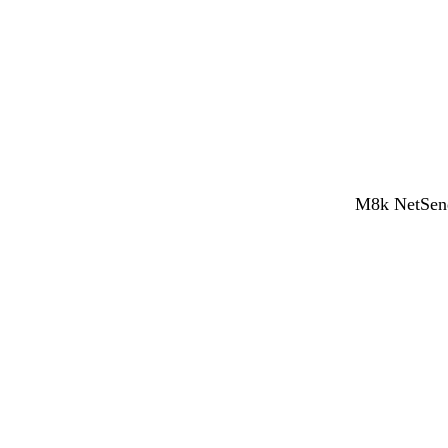
M8k NetSend 