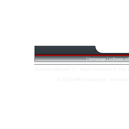
[
homepage
|
software m
Numero software: 27 Totale Ricerche: 9 Hits In:
© 2026 M8k Produzione - Powere