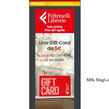
Annunci
M8k MagGest