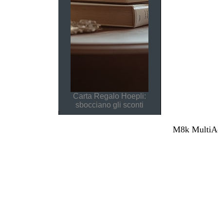
Carta Regalo Hoepli:
sbocciano gli sconti
M8k MultiAcc