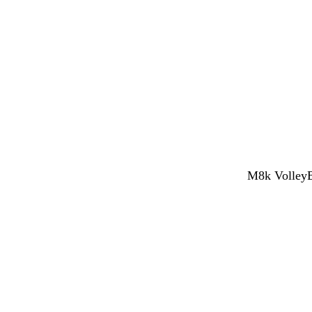
M8k VolleyBy