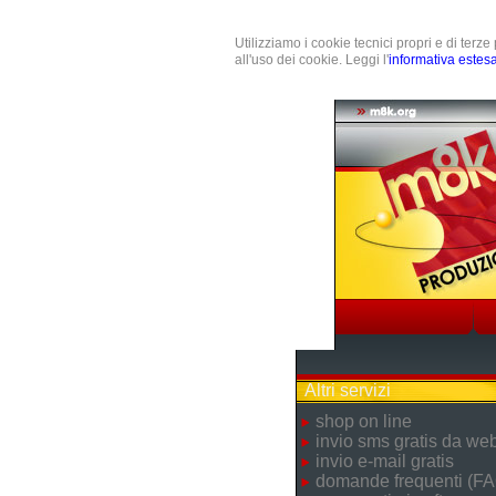
Utilizziamo i cookie tecnici propri e di terz
all'uso dei cookie. Leggi l'
informativa estes
Altri servizi
shop on line
invio sms gratis da we
invio e-mail gratis
domande frequenti (FA