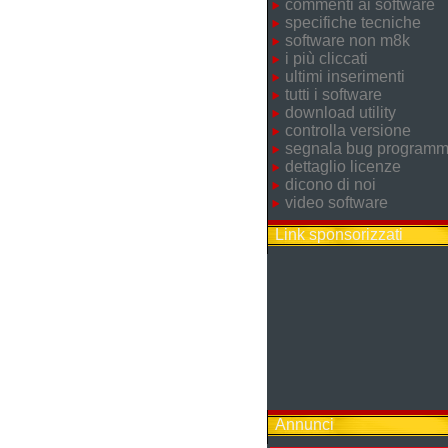
commenti ai software
specifiche tecniche
software non m8k
i più cliccati
ultimi inserimenti
tutti i software
download utility
controlla versione
segnala bug program
dettaglio licenze
dicono di noi
video software
Link sponsorizzati
Annunci