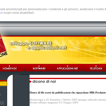
e parti anonimizzati per personalizzare i contenuti e gli annunci, analizzare il nostro
a
e scopri come disabilitarli.
Elenco di file tratti da pubblicazioni che riguardano M8k Produzio
b
Rivista login n.42 Settembre / Ottobre 2003 [gruppo editorale infome
Q)
Rivista cellulare magazine N.5 Giugno 2004