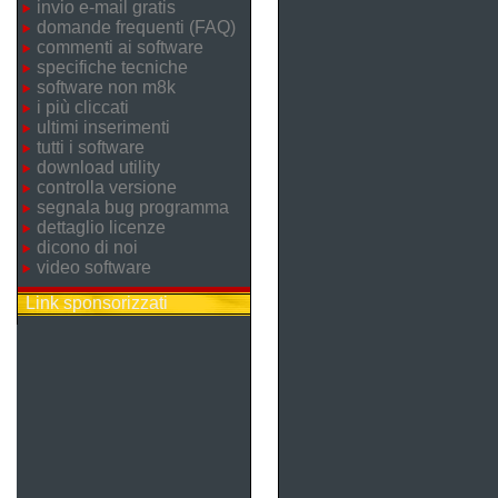
invio e-mail gratis
domande frequenti (FAQ)
commenti ai software
specifiche tecniche
software non m8k
i più cliccati
ultimi inserimenti
tutti i software
download utility
controlla versione
segnala bug programma
dettaglio licenze
dicono di noi
video software
Link sponsorizzati