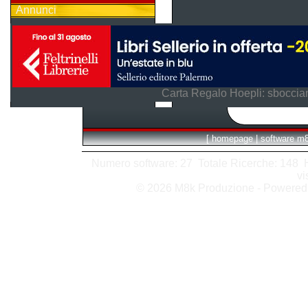
Annunci
Carta Regalo Hoepli: sboccian
[
homepage
|
software m
Numero software: 27 Totale Ricerche: 148 Hit
vi
© 2026 M8k Produzione - Powere