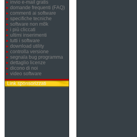
invio e-mail gratis
domande frequenti (FAQ)
commenti ai software
specifiche tecniche
software non m8k
i più cliccati
ultimi inserimenti
tutti i software
download utility
controlla versione
segnala bug programma
dettaglio licenze
dicono di noi
video software
Link sponsorizzati