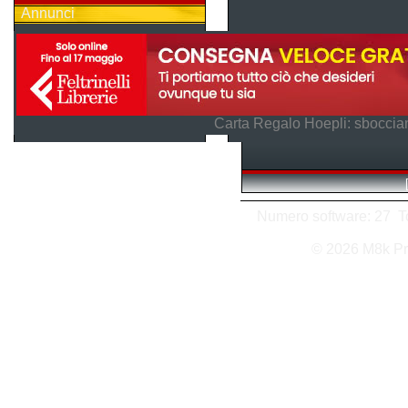
Annunci
Carta Regalo Hoepli: sboccian
Numero software: 27 Tot
© 2026 M8k Pr