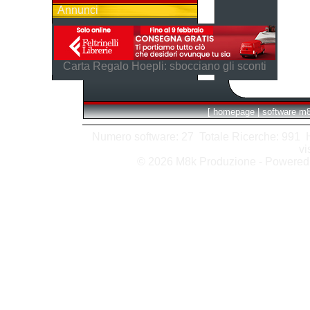
Annunci
Carta Regalo Hoepli: sbocciano gli sconti
[
homepage
|
software m
Numero software: 27 Totale Ricerche: 991 Hit
vi
© 2026 M8k Produzione - Powere