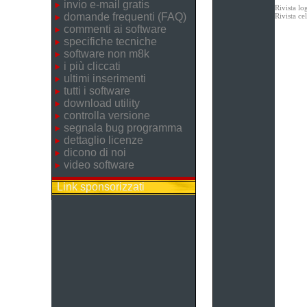
invio e-mail gratis
Rivista lo
domande frequenti (FAQ)
Rivista c
commenti ai software
specifiche tecniche
software non m8k
i più cliccati
ultimi inserimenti
tutti i software
download utility
controlla versione
segnala bug programma
dettaglio licenze
dicono di noi
video software
Link sponsorizzati