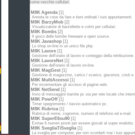
come vecchie cellulari.
M8K Agenda
[1]
Annota le cose da fare e tieni ordinati i tuoi appuntamenti.
M8K BarzyMob
[2]
Visualizzatore di barzellette e colmi per cellulari.
M8K Bombs
[2]
Il gioco delle bombe freeware e open source.
M8K Javashop
[1]
Lo shop on-line in un unico file php.
M8K Lavore
[1]
Gestione dell'orario di lavoro e conteggio della retribuzione.
M8K LavoreNet
[1]
Gestione dell'orario di lavoro on-line.
M8K MagGest
[1]
Gestione di magazzino, carico / scarico, giacenze, costi e r
M8K MultiAccessi
[1]
Per incrementare gli accessi di pagine web.
M8K NetSend
[1]
Invio di messaggini tramite pc sia per rete locale che intern
M8K PowOff
[1]
Timer spegnimento / riavvio automatico pc.
M8K Rubrica
[1]
Rubrica di nome, cognome, numero di telefono ed e-mail.
M8K SuperE6su90
[1]
Estrae 6 numeri pronti per essere giocati al super enalotto.
M8K SvegliaTiSveglia
[1]
La sveglia per computer, per non scordarti mai i tuoi appun