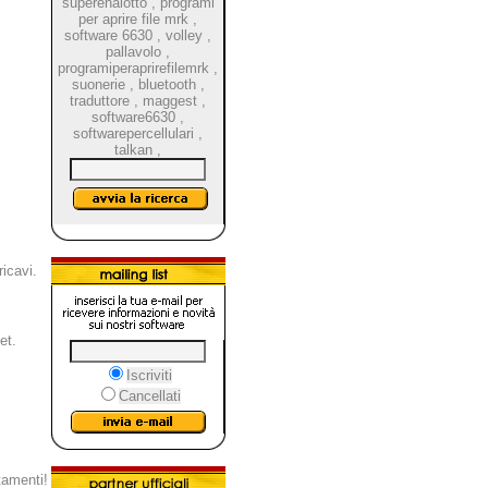
superenalotto
,
programi
per aprire file mrk
,
software 6630
,
volley
,
pallavolo
,
programiperaprirefilemrk
,
suonerie
,
bluetooth
,
traduttore
,
maggest
,
software6630
,
softwarepercellulari
,
talkan
,
icavi.
et.
Iscriviti
Cancellati
tamenti!