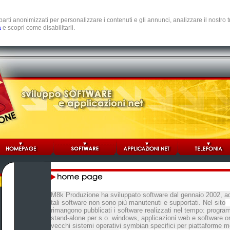
e parti anonimizzati per personalizzare i contenuti e gli annunci, analizzare il nostro
a
e scopri come disabilitarli.
M8k Produzione ha sviluppato software dal gennaio 2002, a
tali software non sono più manutenuti e supportati. Nel sito
rimangono pubblicati i software realizzati nel tempo: progra
stand-alone per s.o. windows, applicazioni web e software or
vecchi sistemi operativi symbian specifici per piattaforme mo