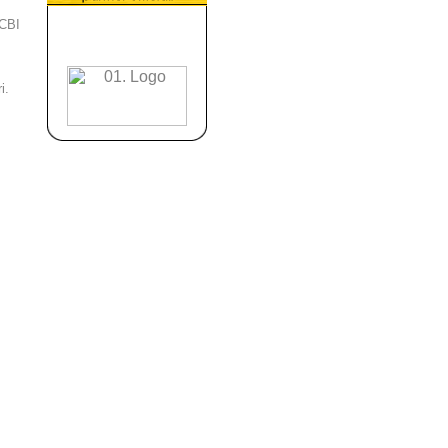
 CBI
i.