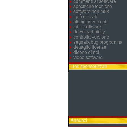
commenti ai software
specifiche tecniche
software non m8k
i più cliccati
ultimi inserimenti
tutti i software
download utility
controlla versione
segnala bug programma
dettaglio licenze
dicono di noi
video software
Link sponsorizzati
Annunci