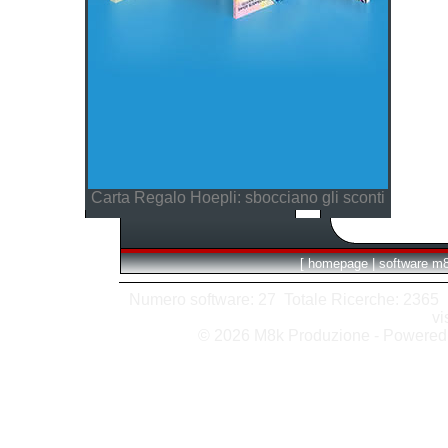
Carta Regalo Hoepli: sbocciano gli sconti
[
homepage
|
software m
Numero software: 27 Totale Ricerche: 2365 Hit
vi
© 2026 M8k Produzione - Powere