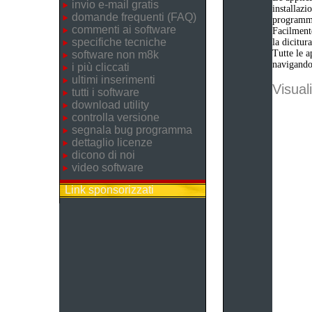
invio e-mail gratis
installazi
domande frequenti (FAQ)
programm
commenti ai software
Facilmente
specifiche tecniche
la dicitu
Tutte le a
software non m8k
navigando 
i più cliccati
ultimi inserimenti
Visuali
tutti i software
download utility
controlla versione
segnala bug programma
dettaglio licenze
dicono di noi
video software
Link sponsorizzati