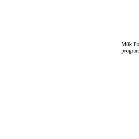
M8k Pow
program