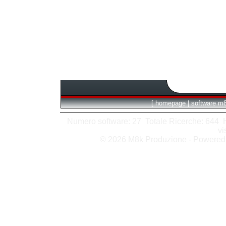
[
homepage
|
software m
Numero software: 27 Totale Ricerche: 644 Hit
vi
© 2026 M8k Produzione - Powere