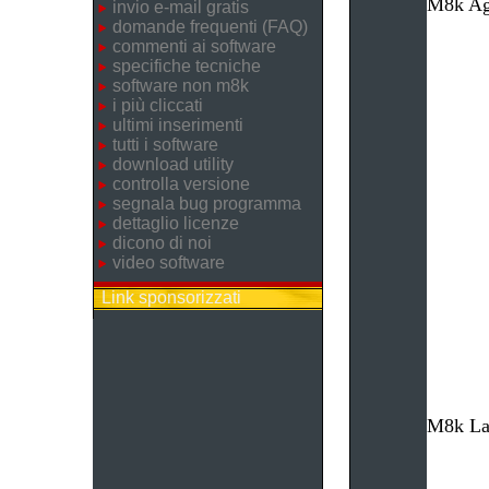
M8k Age
invio e-mail gratis
domande frequenti (FAQ)
commenti ai software
specifiche tecniche
software non m8k
i più cliccati
ultimi inserimenti
tutti i software
download utility
controlla versione
segnala bug programma
dettaglio licenze
dicono di noi
video software
Link sponsorizzati
M8k Lav