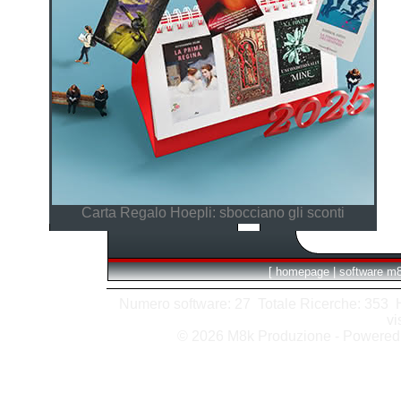
Carta Regalo Hoepli: sbocciano gli sconti
[
homepage
|
software m
Numero software: 27 Totale Ricerche: 353 Hit
vi
© 2026 M8k Produzione - Powere