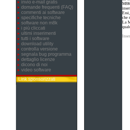
invio e-mail gratis
M8K 
domande frequenti (FAQ)
inse
commenti ai software
Essi
specifiche tecniche
che n
La M
software non m8k
qualo
i più cliccati
ultimi inserimenti
Inse
tutti i software
download utility
controlla versione
segnala bug programma
dettaglio licenze
dicono di noi
video software
Link sponsorizzati