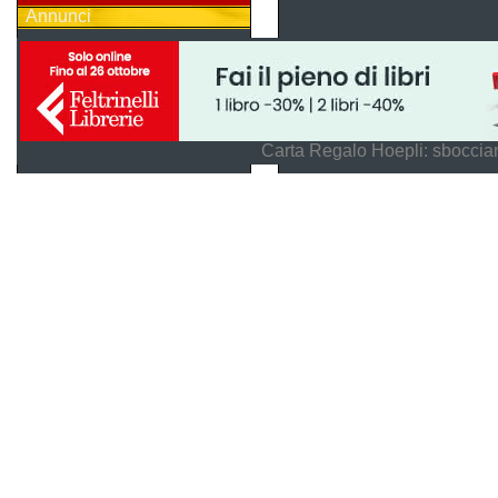
Annunci
Carta Regalo Hoepli: sboccian