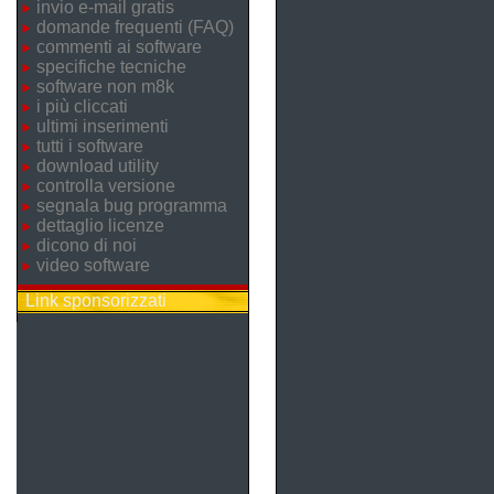
invio e-mail gratis
domande frequenti (FAQ)
commenti ai software
specifiche tecniche
software non m8k
i più cliccati
ultimi inserimenti
tutti i software
download utility
controlla versione
segnala bug programma
dettaglio licenze
dicono di noi
video software
Link sponsorizzati